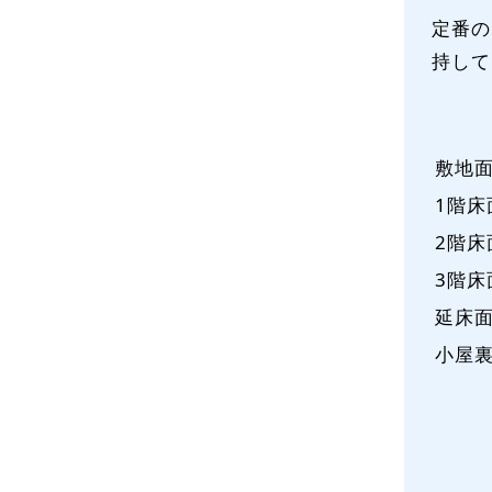
定番の
持して
敷地
1階床
2階床
3階床
延床
小屋
基