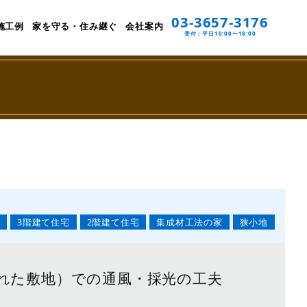
03-3657-3176
施工例
家を守る・住み継ぐ
会社案内
受付：平日10:00〜18:00
家
3階建て住宅
2階建て住宅
集成材工法の家
狭小地
れた敷地）での通風・採光の工夫