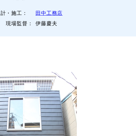
設計・施工：
田中工務店
場監督：
伊藤慶夫