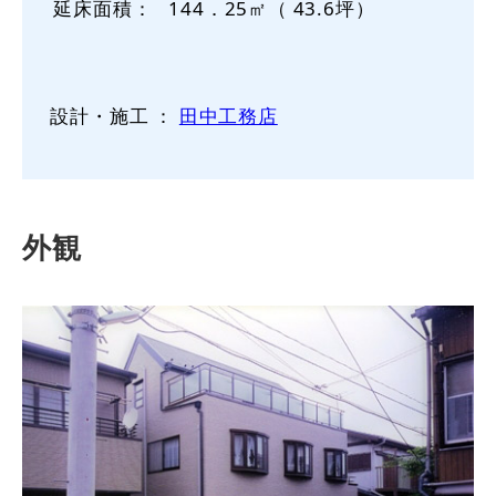
延床面積：
144．25㎡（ 43.6坪）
設計・施工 ：
田中工務店
外観