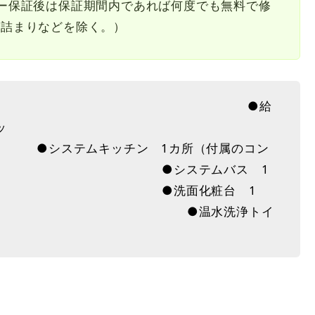
ー保証後は保証期間内であれば何度でも無料で修
管詰まりなどを除く。）
機器 ●給
ッ
ン 1カ所（付属のコン
を含む） ●システムバス 1
面化粧台 1
水洗浄トイ